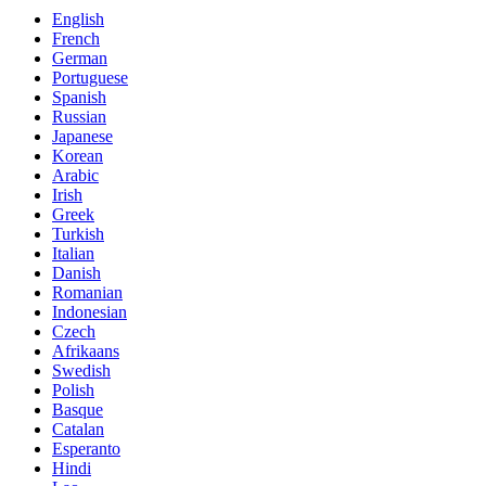
English
French
German
Portuguese
Spanish
Russian
Japanese
Korean
Arabic
Irish
Greek
Turkish
Italian
Danish
Romanian
Indonesian
Czech
Afrikaans
Swedish
Polish
Basque
Catalan
Esperanto
Hindi